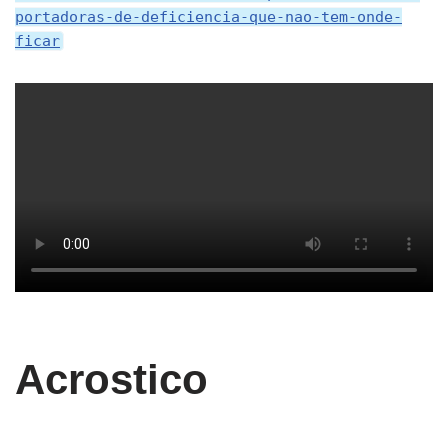
portadoras-de-deficiencia-que-nao-tem-onde-
ficar
Acrostico