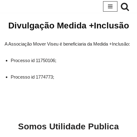
Avançar
Divulgação Medida +Inclusão
para
o
conteúdo
A Associação Mover Viseu é beneficiaria da Medida +Inclusão:
Processo id 11750106;
Processo id 1774773;
Somos Utilidade Publica